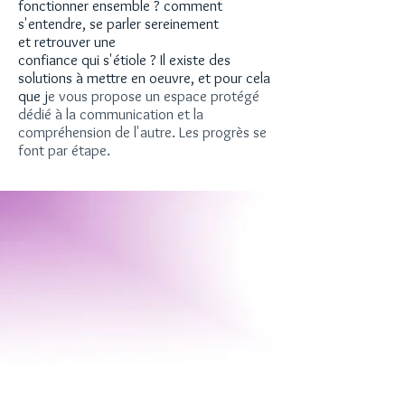
fonctionner ensemble ? comment
s'entendre, se parler sereinement
et retrouver une
confiance qui s'étiole ?
Il existe des
solutions à mettre en oeuvre, et pour cela
que j
e vous propose un espace protégé
dédié à la communication et la
compréhension de l'autre. Les progrès se
font par étape.
Comprendre:
Ou sont les obstacles qui
entravent
la situation et l'épanouissement de chacun
Dénouer:
Les noeuds du passé
Développer:
Une écoute et un dialogue
constructif,
Une acceptation de la différence
Evoquer :
les Attentes et Envies.
Trouver:
Un nouveau chemin pour
fonctionner ensemble