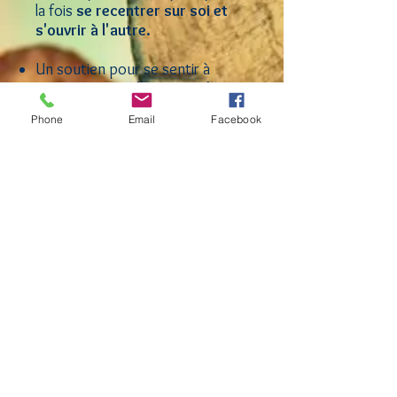
la fois
se recentrer sur soi et
s'ouvrir à l'autre.
Un soutien pour se sentir à
nouveau
mutuellement aidés,
soutenus , entendus
Phone
Email
Facebook
Entre
ce que l'on dit, ce que l'on
croit dire et ce qui est compris
il y
a souvent un gouffre sidéral.
dialogue plus conscient
permet de
décoder
les
intentions de chacun
Comprendre nos
réactions
disproportionnées:
On ne
réagit pas avec la seule
émotion de l'instant présent, on
réagit à
l'écho que cela crée avec