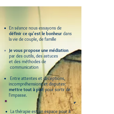
En séance nous essayons de
définir ce qu'est
le bonheur
dans
la vie de couple, de famille
Je vous propose une
médiation
par des outils, des astuces
et des méthodes de
communication
Entre attentes et déceptions,
incompréhensions et disputes:
mettre tout à plat
pour sortir de
l'impasse.
La thérapie est un espace pour à