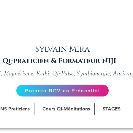
Sylvain Mira
Qi-praticien & Formateur NIJI
JI, Magnétisme, Reiki, QI-Pulse, Symbionergie, Antitra
Prendre RDV en Présentiel
S Praticiens
Cours QI-Méditations
STAGES