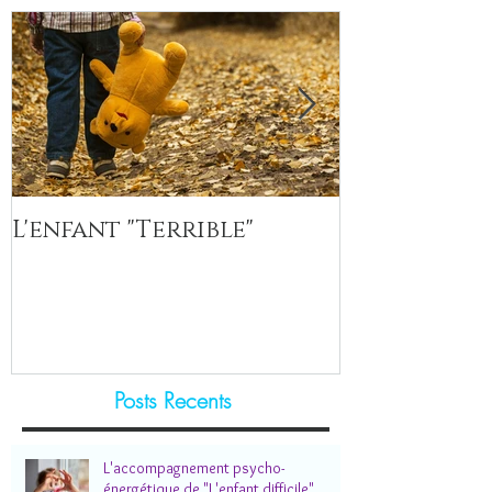
L'enfant "Terrible"
La démarch
Posts Recents
L'accompagnement psycho-
énergétique de "L'enfant difficile"